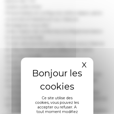
balcon de 7 m²
Option prêt à finir
Personnalisez et configurez cette maison, selon
vos envies et besoins en sur-mesure.
Renseignez vous vite !
Cette maison est conforme à la Réglementation
Environnementale.
Terrain sélectionné et vu pour vous sous réserve
de disponibilité et au prix indiqué par notre
partenaire foncier.
Visuels non contractuels.
X
Masque
​Conditions Générales
Les prestations mentionnées dans les annonces
sont exécutées dans le cadre d’un contrat de
marché de travaux.
– La fourniture et l’installation des menuiseries
Ce site utilise des
extérieures sont confiées à un prestataire externe
cookies, vous pouvez les
spécialisé.
accepter ou refuser. A
– De même, la fourniture et l’installation du ballon
tout moment modifiez