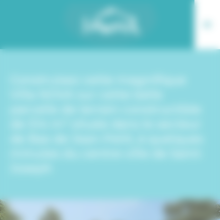
Panneau de gestion des cookies
Construisez cette magnifique
Villa NOVA sur cette belle
parcelle de terrain constructible
de 514 m² située dans le secteur
de Bas de Jean-Petit, à quelques
minutes du centre-ville de Saint-
Joseph