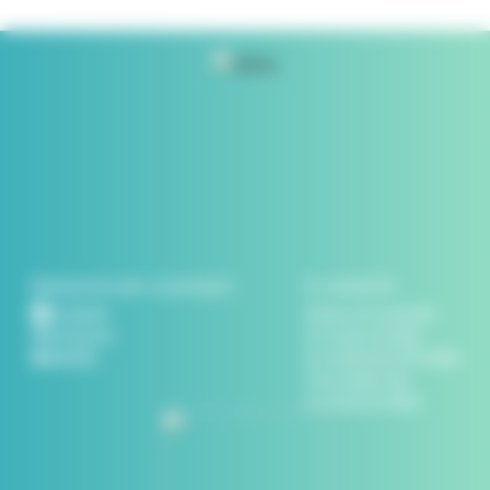
Restons en contact
A retenir
facebook
Habitea est en marché
instagram
de travaux, les plans,
linkedin
les menuiseries et le ballon
d’eau chaude sont
à la charge du client.